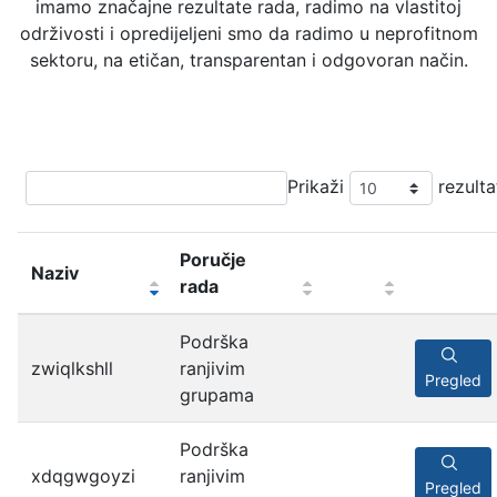
imamo značajne rezultate rada, radimo na vlastitoj
održivosti i opredijeljeni smo da radimo u neprofitnom
sektoru, na etičan, transparentan i odgovoran način.
Prikaži
rezulta
Poručje
Naziv
rada
Podrška
zwiqlkshll
ranjivim
Pregled
grupama
Podrška
xdqgwgoyzi
ranjivim
Pregled