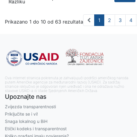
Razliku
1
2
3
4
Prikazano 1 do 10 od 63 rezultata
Ova internet stranica pokrenuta je zahvaljujući podršci američkog naroda
putem Američke agencije za međunarodni razvoj (USAID). Za sadržaj
stranice isključivo je odgovoran njen uređivač i ona ne odražava nužno
stavove USAID-a ili Vlade Sjedinjenih Američkih Država.
Upoznajte nas
Zvijezda transparentnosti
Priključite se i vi!
Snaga lokalnog u BiH
Etički kodeks i transparentnost
Koliko građani imaju povjerenja?