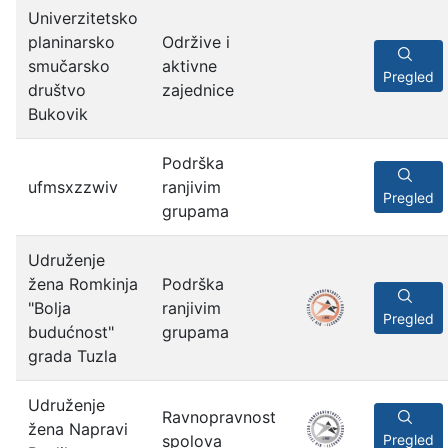
Univerzitetsko
planinarsko
Održive i
smučarsko
aktivne
Pregled
društvo
zajednice
Bukovik
Podrška
ufmsxzzwiv
ranjivim
Pregled
grupama
Udruženje
žena Romkinja
Podrška
"Bolja
ranjivim
Pregled
budućnost"
grupama
grada Tuzla
Udruženje
Ravnopravnost
žena Napravi
spolova
Pregled