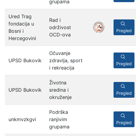
grupama
Ured Trag
Rad i
fondacija u
održivost
Bosni i
Pregled
OCD-ova
Hercegovini
Očuvanje
UPSD Bukovik
zdravlja, sport
Pregled
i rekreacija
Životna
UPSD Bukovik
sredina i
Pregled
okruženje
Podrška
unkmvzkgvi
ranjivim
Pregled
grupama